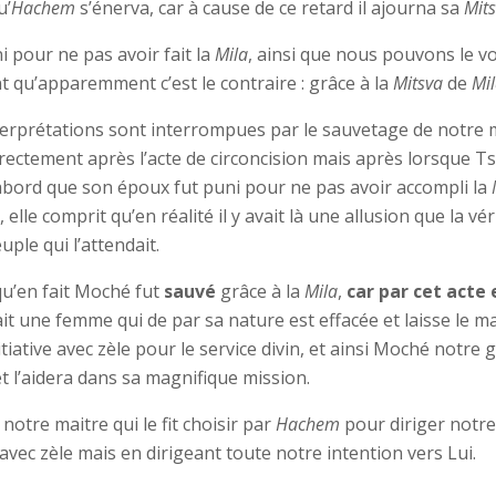
u’
Hachem
s’énerva, car à cause de ce retard il ajourna sa
Mit
 pour ne pas avoir fait la
Mila
, ainsi que nous pouvons le vo
t qu’apparemment c’est le contraire : grâce à la
Mitsva
de
Mi
interprétations sont interrompues par le sauvetage de notre
irectement après l’acte de circoncision mais après lorsque Ts
abord que son époux fut puni pour ne pas avoir accompli la
elle comprit qu’en réalité il y avait là une allusion que la vér
ple qui l’attendait.
qu’en fait Moché fut
sauvé
grâce à la
Mila
,
car par cet acte 
tait une femme qui de par sa nature est effacée et laisse le ma
tiative avec zèle pour le service divin, et ainsi Moché notre 
 l’aidera dans sa magnifique mission.
otre maitre qui le fit choisir par
Hachem
pour diriger notre
avec zèle mais en dirigeant toute notre intention vers Lui.