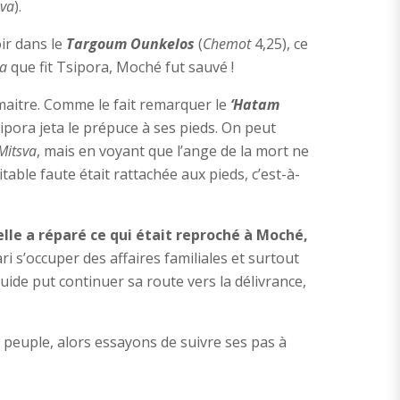
sva
).
ir dans le
Targoum Ounkelos
(
Chemot
4,25), ce
la
que fit Tsipora, Moché fut sauvé !
 maitre. Comme le fait remarquer le
‘Hatam
ipora jeta le prépuce à ses pieds. On peut
Mitsva
, mais en voyant que l’ange de la mort ne
itable faute était rattachée aux pieds, c’est-à-
elle a réparé ce qui était reproché à Moché,
ri s’occuper des affaires familiales et surtout
guide put continuer sa route vers la délivrance,
 peuple, alors essayons de suivre ses pas à