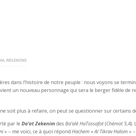
HA
,
REFLEXIONS
res dans l’histoire de notre peuple : nous voyons se termi
rvient un nouveau personnage qui sera le berger fidèle de
ne soit plus à refaire, on peut se questionner sur certains
té par le
Da’at Zekenim
des
Ba’alé HaTossafot
(
Chémot
3,4).
ni
» – me voici, ce à quoi répond
Hachem
«
Al Tikrav Halom
» –