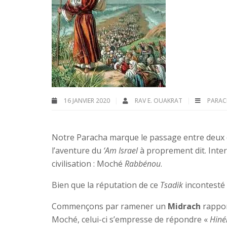
16 JANVIER 2020
RAV E. OUAKRAT
PARAC
Notre Paracha marque le passage entre deux è
l’aventure du
‘Am Israel
à proprement dit. Inte
civilisation : Moché
Rabbénou
.
Bien que la réputation de ce
Tsadik
incontesté 
Commençons par ramener un
Midrach
rappor
Moché, celui-ci s’empresse de répondre «
Hiné