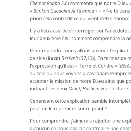
Chemot Rabba
2,6) commente que notre D.ieu 
«
Bimkon Guedolim Al Ta’amod
» – « Ne te tiens
priori cela contredit ce qui vient d’être énonc
Il y a lieu aussi de s’interroger sur l’anecdot
leur deuxième fils : comment comprendre la né
Pour répondre, nous allons amener l’explicat
de zèle (
Rachi
Béréchit
(37,13)). En termes de 
l’expression qu’il est « Terre et Cendre » (
Béréc
au zèle où nous voyons qu’Avraham s’empressa
accepter la mission de notre D.ieu ainsi que po
incluant ces deux
Midot
,
Hachem
veut lui faire
Cependant cette explication semble incomplèt
peut-on le reprendre sur ce point ?
Pour comprendre, j’aimerais rajouter une expl
qu’aucun de nous oserait contredire une demand