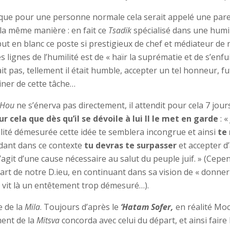
que pour une personne normale cela serait appelé une paress
 la même manière : en fait ce
Tsadik
spécialisé dans une humil
 but en blanc ce poste si prestigieux de chef et médiateur d
s lignes de l’humilité est de « haïr la suprématie et de s’en
 pas, tellement il était humble, accepter un tel honneur, fu
iner de cette tâche…
 Hou
ne s’énerva pas directement, il attendit pour cela 7 jou
ur cela que dès qu’il se dévoile à lui Il le met en garde
: «
lité démesurée cette idée te semblera incongrue et ainsi
te 
dant dans ce contexte
tu devras te surpasser
et accepter d
’agit d’une cause nécessaire au salut du peuple juif. » (Ce
a part de notre D.ieu, en continuant dans sa vision de « donn
ui vit là un entêtement trop démesuré…).
 de la
Mila
. Toujours d’après le
‘Hatam Sofer,
en réalité Moc
oment de la
Mitsva
concorda avec celui du départ, et ainsi faire