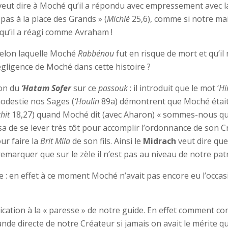
veut dire à Moché qu’il a répondu avec empressement avec
 pas à la place des Grands » (
Michlé
25,6), comme si notre mai
é qu’il a réagi comme Avraham !
e selon laquelle Moché
Rabbénou
fut en risque de mort et qu’il 
gligence de Moché dans cette histoire ?
ion du
‘Hatam Sofer
sur ce
passouk
: il introduit que le mot ‘
Hi
modestie nos Sages (
‘Houlin
89a) démontrent que Moché était
hit
18,27) quand Moché dit (avec Aharon) « sommes-nous que
 de se lever très tôt pour accomplir l’ordonnance de son C
ur faire la
Brit Mila
de son fils. Ainsi le
Midrach
veut dire qu
 remarquer que sur le zèle il n’est pas au niveau de notre pat
e : en effet à ce moment Moché n’avait pas encore eu l’occ
ication à la « paresse » de notre guide. En effet comment co
e directe de notre Créateur si jamais on avait le mérite qu’