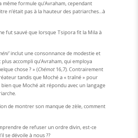
 la même formule qu’Avraham, cependant
tre n’était pas à la hauteur des patriarches…à
ne fut sauvé que lorsque Tsipora fit la Mila à
néni’
inclut une consonnance de modestie et
 plus accompli qu’Avraham, qui employa
lque chose ? » (
Chémot
16,7). Contrairement
réateur tandis que Moché a « traîné » pour
e bien que Moché ait répondu avec un langage
riarche.
asion de montrer son manque de zèle, comment
mprendre de refuser un ordre divin, est-ce
il se dévoile à nous ??