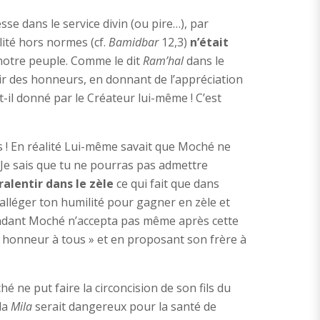
e dans le service divin (ou pire…), par
ité hors normes (cf.
Bamidbar
12,3)
n’était
e notre peuple. Comme le dit
Ram’hal
dans le
fuir des honneurs, en donnant de l’appréciation
t-il donné par le Créateur lui-même ! C’est
rs ! En réalité Lui-même savait que Moché ne
 Je sais que tu ne pourras pas admettre
ralentir dans le zèle
ce qui fait que dans
’alléger ton humilité pour gagner en zèle et
pendant Moché n’accepta pas même après cette
er honneur à tous » et en proposant son frère à
hé ne put faire la circoncision de son fils du
 la
Mila
serait dangereux pour la santé de