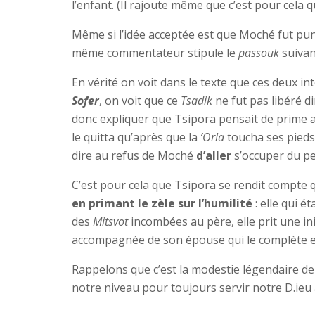
l’enfant. (Il rajoute même que c’est pour cela q
Même si l’idée acceptée est que Moché fut puni
même commentateur stipule le
passouk
suivan
En vérité on voit dans le texte que ces deux 
Sofer
, on voit que ce
Tsadik
ne fut pas libéré d
donc expliquer que Tsipora pensait de prime 
le quitta qu’après que la
‘Orla
toucha ses pieds, 
dire au refus de Moché
d’aller
s’occuper du peu
C’est pour cela que Tsipora se rendit compte 
en primant le zèle sur l’humilité
: elle qui é
des
Mitsvot
incombées au père, elle prit une ini
accompagnée de son épouse qui le complète et
Rappelons que c’est la modestie légendaire de n
notre niveau pour toujours servir notre D.ieu 