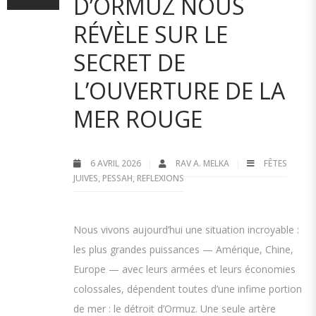
D’ORMUZ NOUS
RÉVÈLE SUR LE
SECRET DE
L’OUVERTURE DE LA
MER ROUGE
6 AVRIL 2026
RAV A. MELKA
FÊTES
JUIVES
,
PESSAH
,
REFLEXIONS
Nous vivons aujourd’hui une situation incroyable :
les plus grandes puissances — Amérique, Chine,
Europe — avec leurs armées et leurs économies
colossales, dépendent toutes d’une infime portion
de mer : le détroit d’Ormuz. Une seule artère