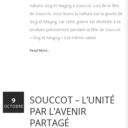
nations Gog et Magog à Souccot Lors de la fête
de Souccot, nous lisons la haftara sur la guerre de
Gog et Magog, car cette guerre est destinée à se
produire précisément pendant la fête de Souccot.
« Gog et Magog » a la même valeur
Read More...
SOUCCOT – L’UNITÉ
9
OCTOBRE
PAR L’AVENIR
PARTAGÉ