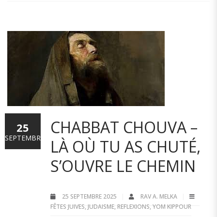
CHABBAT CHOUVA –
25
SEPTEMBRE
LÀ OÙ TU AS CHUTÉ,
S’OUVRE LE CHEMIN
25 SEPTEMBRE 2025
RAV A. MELKA
FÊTES JUIVES
,
JUDAISME
,
REFLEXIONS
,
YOM KIPPOUR