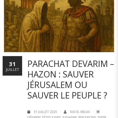
PARACHAT DEVARIM –
31
JUILLET
HAZON : SAUVER
JÉRUSALEM OU
SAUVER LE PEUPLE ?
31 JUILLET 2025
RAV B. MELKA
DÉVARIM
,
FÊTES JUIVES
,
JUDAISME
,
REFLEXIONS
,
SEFER