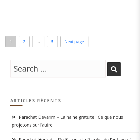
1
2
…
5
Next page
ARTICLES RÉCENTS
Parachat Devarim – La haine gratuite : Ce que nous
projetons sur l’autre
Parachat Houkat – Du Bâton à la Parole : de l’enfance à