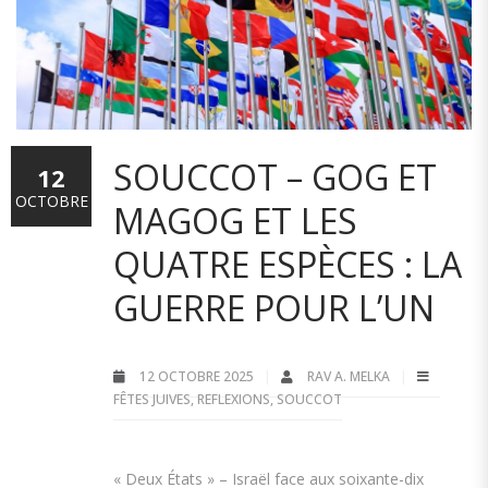
SOUCCOT – GOG ET
12
OCTOBRE
MAGOG ET LES
QUATRE ESPÈCES : LA
GUERRE POUR L’UN
12 OCTOBRE 2025
RAV A. MELKA
FÊTES JUIVES
,
REFLEXIONS
,
SOUCCOT
« Deux États » – Israël face aux soixante-dix