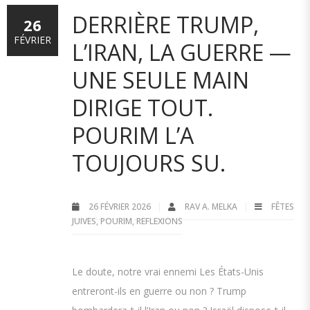
DERRIÈRE TRUMP,
26
FÉVRIER
L’IRAN, LA GUERRE —
UNE SEULE MAIN
DIRIGE TOUT.
POURIM L’A
TOUJOURS SU.
26 FÉVRIER 2026
RAV A. MELKA
FÊTES
JUIVES
,
POURIM
,
REFLEXIONS
Le doute, notre vrai ennemi Les États-Unis
entreront-ils en guerre ou non ? Trump