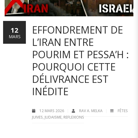
EFFONDREMENT DE
12
MARS
L’IRAN ENTRE
POURIM ET PESSA’H :
POURQUOI CETTE
DÉLIVRANCE EST
INÉDITE
12 MARS 2026
RAV A. MELKA
FÊTES
JUIVES
,
JUDAISME
,
REFLEXIONS