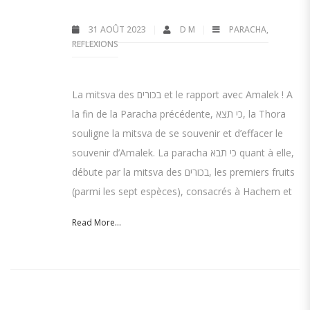
31 AOÛT 2023
D M
PARACHA
,
REFLEXIONS
La mitsva des בכורים et le rapport avec Amalek ! A
la fin de la Paracha précédente, כי תצא, la Thora
souligne la mitsva de se souvenir et d’effacer le
souvenir d’Amalek. La paracha כי תבא quant à elle,
débute par la mitsva des בכורים, les premiers fruits
(parmi les sept espèces), consacrés à Hachem et
Read More...