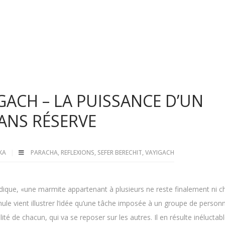
GACH – LA PUISSANCE D’UN
ANS RÉSERVE
LKA
PARACHA
,
REFLEXIONS
,
SEFER BERECHIT
,
VAYIGACH
udique, «une marmite appartenant à plusieurs ne reste finalement ni 
mule vient illustrer l’idée qu’une tâche imposée à un groupe de person
ité de chacun, qui va se reposer sur les autres. Il en résulte inélucta