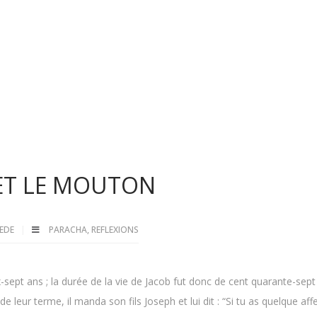
E ET LE MOUTON
OEDE
PARACHA
,
REFLEXIONS
-sept ans ; la durée de la vie de Jacob fut donc de cent quarante-sept
e leur terme, il manda son fils Joseph et lui dit : “Si tu as quelque aff