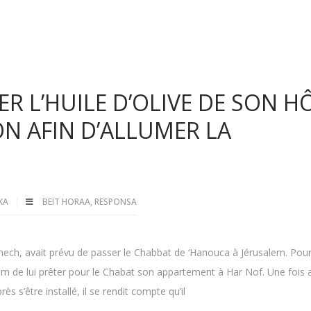
ER L’HUILE D’OLIVE DE SON H
ON AFIN D’ALLUMER LA
LKA
BEIT HORAA
,
RESPONSA
ech, avait prévu de passer le Chabbat de ‘Hanouca à Jérusalem. Pour
sim de lui prêter pour le Chabat son appartement à Har Nof. Une fois a
ès s’être installé, il se rendit compte qu’il