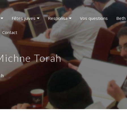
Fêtes juives
Responsa
Vos questions
Beth 
Contact
Michne Torah
ah