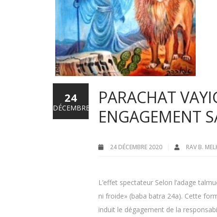
PARACHAT VAYI
24
DÉCEMBRE
ENGAGEMENT S
24 DÉCEMBRE 2020
RAV B. ME
L’effet spectateur Selon l’adage talm
ni froide» (baba batra 24a). Cette for
induit le dégagement de la responsabil