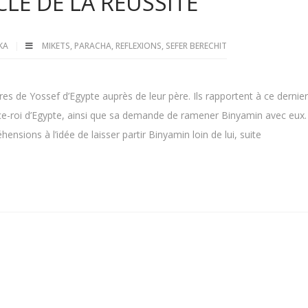
CLÉ DE LA RÉUSSITE
LKA
MIKETS
,
PARACHA
,
REFLEXIONS
,
SEFER BERECHIT
res de Yossef d’Egypte auprès de leur père. Ils rapportent à ce dernier
e vice-roi d’Egypte, ainsi que sa demande de ramener Binyamin avec eux
nsions à l’idée de laisser partir Binyamin loin de lui, suite