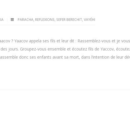
LKA
PARACHA
,
REFLEXIONS
,
SEFER BERECHIT
,
VAYÉHI
cov ? Yaacov appela ses fils et leur dit : Rassemblez-vous et je vou
in des jours. Groupez-vous ensemble et écoutez fils de Yaccov, écoutez
rassemble donc ses enfants avant sa mort, dans l’intention de leur dév