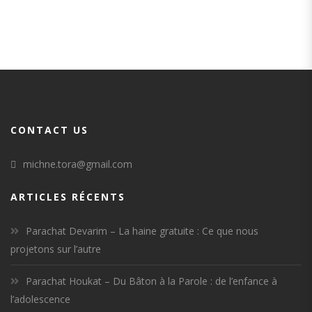
CONTACT US
michne.tora@gmail.com
ARTICLES RÉCENTS
Parachat Devarim – La haine gratuite : Ce que nous
projetons sur l’autre
Parachat Houkat – Du Bâton à la Parole : de l’enfance à
l’adolescence