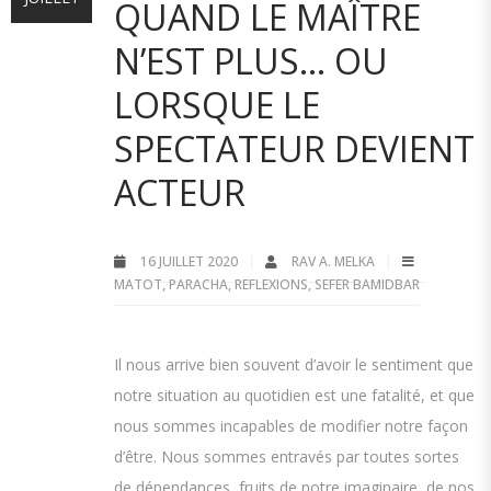
QUAND LE MAÎTRE
N’EST PLUS… OU
LORSQUE LE
SPECTATEUR DEVIENT
ACTEUR
16 JUILLET 2020
RAV A. MELKA
MATOT
,
PARACHA
,
REFLEXIONS
,
SEFER BAMIDBAR
Il nous arrive bien souvent d’avoir le sentiment que
notre situation au quotidien est une fatalité, et que
nous sommes incapables de modifier notre façon
d’être. Nous sommes entravés par toutes sortes
de dépendances, fruits de notre imaginaire, de nos