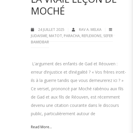
MOCHÉ
24 JUILLET 2025
RAV A. MELKA
JUDAISME
,
MATOT
,
PARACHA
,
REFLEXIONS
,
SEFER
BAMIDBAR
L’argument des enfants de Gad et Réouven :
erreur d’injustice et d’inégalité ? « Vos frères iront-
ils à la guerre tandis que vous demeurerez ici ? »
Ce verset, prononcé par Moché rabénou aux fils
de Gad et aux fils de Réouven, est récemment
devenu une citation courante dans le discours
public, particulièrement autour de
Read More...