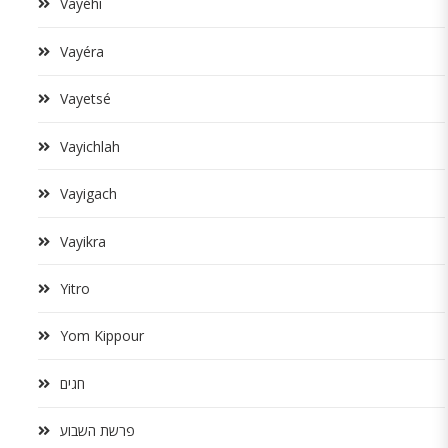
Vayéhi
Vayéra
Vayetsé
Vayichlah
Vayigach
Vayikra
Yitro
Yom Kippour
חגים
פרשת השבוע