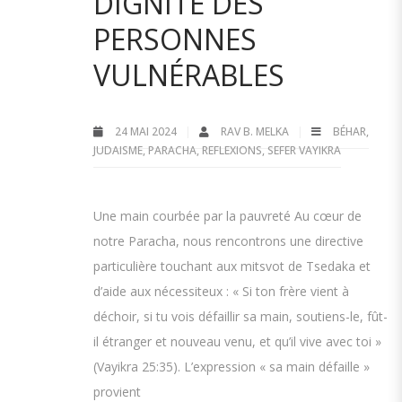
DIGNITÉ DES
PERSONNES
VULNÉRABLES
24 MAI 2024
RAV B. MELKA
BÉHAR
,
JUDAISME
,
PARACHA
,
REFLEXIONS
,
SEFER VAYIKRA
Une main courbée par la pauvreté Au cœur de
notre Paracha, nous rencontrons une directive
particulière touchant aux mitsvot de Tsedaka et
d’aide aux nécessiteux : « Si ton frère vient à
déchoir, si tu vois défaillir sa main, soutiens-le, fût-
il étranger et nouveau venu, et qu’il vive avec toi »
(Vayikra 25:35). L’expression « sa main défaille »
provient