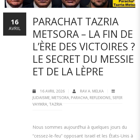
PARACHAT TAZRIA
16
AVRIL
METSORA – LA FIN DE
L’ÈRE DES VICTOIRES ?
LE SECRET DU MESSIE
ET DE LA LÈPRE
16 AVRIL 2026
RAV A. MELKA
JUDAISME
,
METSORA
,
PARACHA
,
REFLEXIONS
,
SEFER
VAYIKRA
,
TAZRIA
Nous sommes aujourd’hui à quelques jours du
“cessez-le-feu” opposant Israël et les États-Unis à