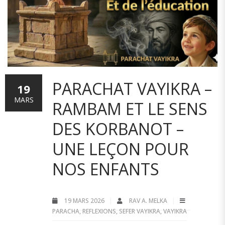
PARACHAT VAYIKRA –
19
MARS
RAMBAM ET LE SENS
DES KORBANOT –
UNE LEÇON POUR
NOS ENFANTS
19 MARS 2026
RAV A. MELKA
PARACHA
,
REFLEXIONS
,
SEFER VAYIKRA
,
VAYIKRA