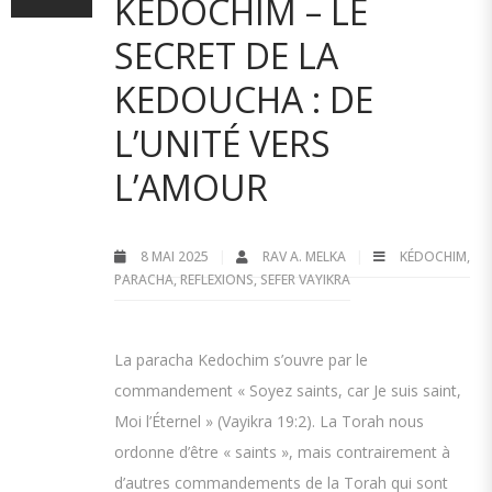
KEDOCHIM – LE
SECRET DE LA
KEDOUCHA : DE
L’UNITÉ VERS
L’AMOUR
8 MAI 2025
RAV A. MELKA
KÉDOCHIM
,
PARACHA
,
REFLEXIONS
,
SEFER VAYIKRA
La paracha Kedochim s’ouvre par le
commandement « Soyez saints, car Je suis saint,
Moi l’Éternel » (Vayikra 19:2). La Torah nous
ordonne d’être « saints », mais contrairement à
d’autres commandements de la Torah qui sont