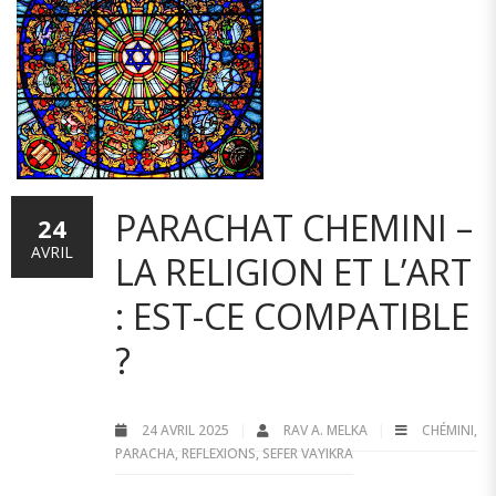
PARACHAT CHEMINI –
24
AVRIL
LA RELIGION ET L’ART
: EST-CE COMPATIBLE
?
24 AVRIL 2025
RAV A. MELKA
CHÉMINI
,
PARACHA
,
REFLEXIONS
,
SEFER VAYIKRA