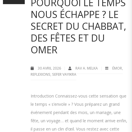
POURQUOI LE TEMPS
NOUS ÉCHAPPE ? LE
SECRET DU CHABBAT,
DES FÊTES ET DU
OMER
30 AVRIL 2026
RAV A. MELKA
ÉMOR
,
REFLEXIONS
,
SEFER VAYIKRA
Introduction Connaissez-vous cette sensation que
le temps « s’envole » ? Vous préparez un grand
événement pendant des mois, un mariage, une
fête, un voyage… et quand le moment arrive enfin,
il passe en un clin d’œil. Vous restez avec cette