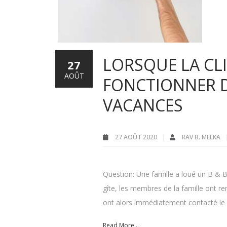
LORSQUE LA CL
27
AOÛT
FONCTIONNER 
VACANCES
27 AOÛT 2020
RAV B. MELKA
Question: Une famille a loué un B & 
gîte, les membres de la famille ont re
ont alors immédiatement contacté le 
Read More...