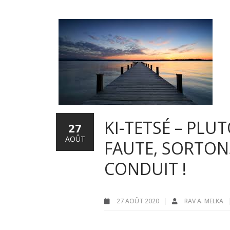
KI-TETSÉ – PLU
27
AOÛT
FAUTE, SORTON
CONDUIT !
27 AOÛT 2020
RAV A. MELKA