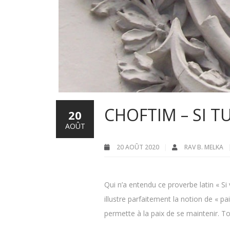
CHOFTIM – SI TU
20
AOÛT
20 AOÛT 2020
RAV B. MELKA
Qui n’a entendu ce proverbe latin « Si 
illustre parfaitement la notion de « pai
permette à la paix de se maintenir. 