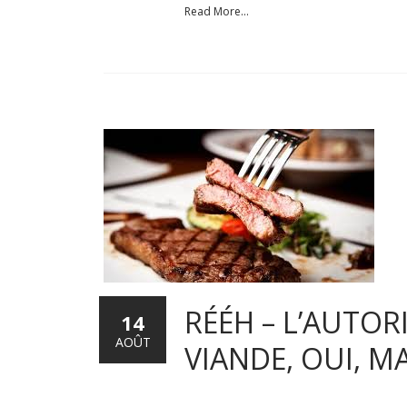
Read More...
RÉÉH – L’AUTO
14
AOÛT
VIANDE, OUI, M