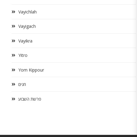
Vayichlah
Vayigach
Vayikra
Yitro
Yom Kippour
חגים
פרשת השבוע