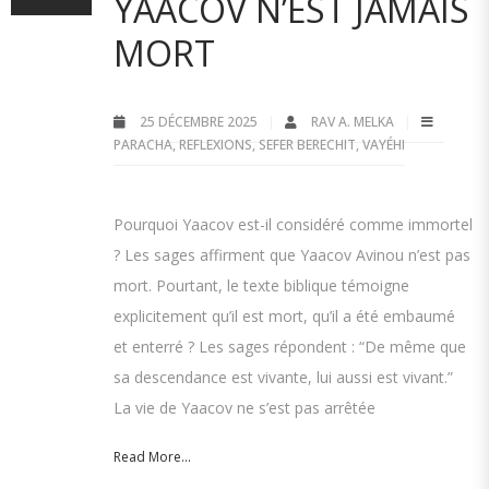
YAACOV N’EST JAMAIS
MORT
25 DÉCEMBRE 2025
RAV A. MELKA
PARACHA
,
REFLEXIONS
,
SEFER BERECHIT
,
VAYÉHI
Pourquoi Yaacov est-il considéré comme immortel
? Les sages affirment que Yaacov Avinou n’est pas
mort. Pourtant, le texte biblique témoigne
explicitement qu’il est mort, qu’il a été embaumé
et enterré ? Les sages répondent : “De même que
sa descendance est vivante, lui aussi est vivant.”
La vie de Yaacov ne s’est pas arrêtée
Read More...