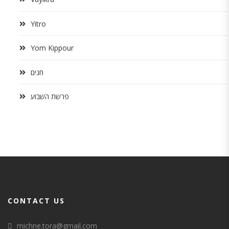
Yitro
Yom Kippour
חגים
פרשת השבוע
CONTACT US
michne.tora@gmail.com