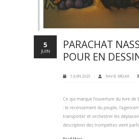
PARACHAT NASS
5
JUIN
POUR EN DESSI
5 JUIN 2025
RAV B. MELKA
Ce qui marque l’ouverture du livre de Ba
: le recensement du peuple, l’agencem
transporter et orchestrer les déplac
description des trompettes vient parfa
Read More...