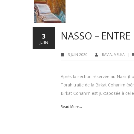
NASSO – ENTRE 
3
JUIN
3 JUIN 2020
RAV A. MELKA
Après la section réservée au Nazir (
Torah traite de la Birkat Cohanim (béné
Birkat Cohanim est juxtaposée à celle 
Read More...