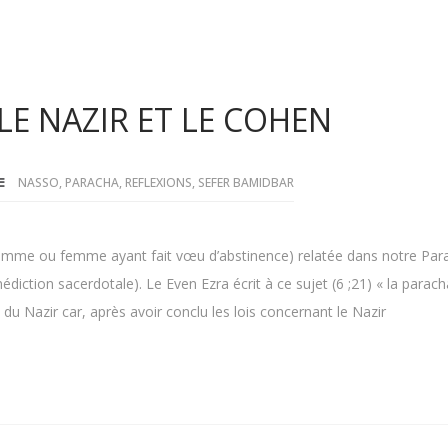
LE NAZIR ET LE COHEN
NASSO
,
PARACHA
,
REFLEXIONS
,
SEFER BAMIDBAR
homme ou femme ayant fait vœu d’abstinence) relatée dans notre Para
diction sacerdotale). Le Even Ezra écrit à ce sujet (6 ;21) « la parach
du Nazir car, après avoir conclu les lois concernant le Nazir