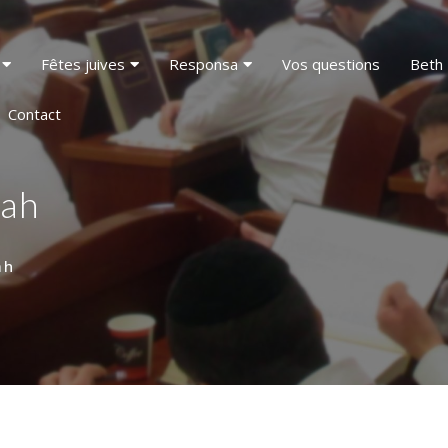
Fêtes juives
Responsa
Vos questions
Beth 
Contact
rah
ah