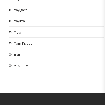
Vayigach
Vayikra
Yitro
Yom Kippour
חגים
פרשת השבוע