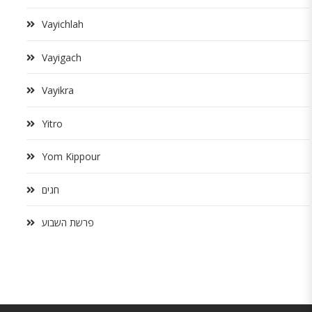
Vayichlah
Vayigach
Vayikra
Yitro
Yom Kippour
חגים
פרשת השבוע