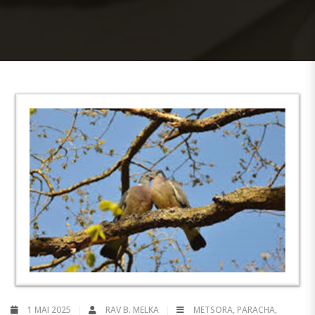
1 MAI 2025
RAV B. MELKA
METSORA
,
PARACHA
,