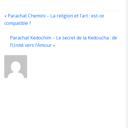
«
Parachat Chemini – La religion et l’art : est-ce
compatible ?
A
T
Parachat Kedochim – Le secret de la Kedoucha : de
A
l’Unité vers l’Amour
»
A
é
d
la
y
d
P
A
d
p
b