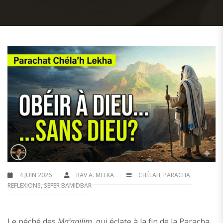
4 JUIN 2026
RAV A. MELKA
CHÉLAH
,
PARACHA
,
REFLEXIONS
,
SEFER BAMIDBAR
Le péché des
Ma’apilim
, qui éclate à la fin de la Paracha