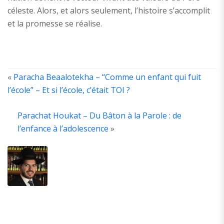
céleste. Alors, et alors seulement, l’histoire s’accomplit
et la promesse se réalise.
«
Paracha Beaalotekha – “Comme un enfant qui fuit
l’école” – Et si l’école, c’était TOI ?
A
T
Parachat Houkat – Du Bâton à la Parole : de
A
l’enfance à l’adolescence
»
A
é
d
la
y
H
G