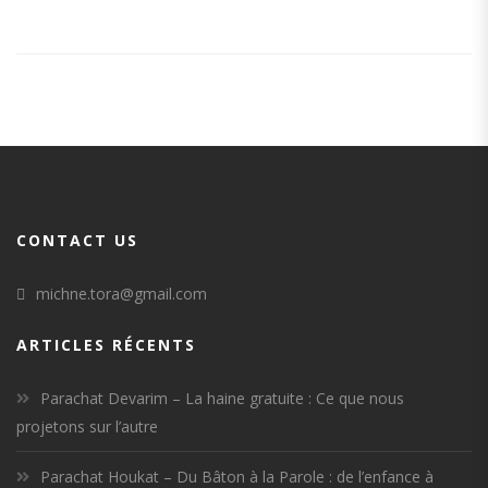
CONTACT US
michne.tora@gmail.com
ARTICLES RÉCENTS
Parachat Devarim – La haine gratuite : Ce que nous
projetons sur l’autre
Parachat Houkat – Du Bâton à la Parole : de l’enfance à