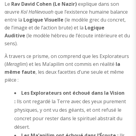
Le
Rav David Cohen (Le Nazir)
explique dans son
œuvre
Kol HaNevouah
que l’existence humaine balance
entre la
Logique Visuelle
(le modèle grec du concret,
de l’image et de l’action brute) et la
Logique
Auditive
(le modèle hébreu de l’écoute intérieure et du
sens).
À travers ce prisme, on comprend que les Explorateurs
(
Meraglim
) et les Ma’apilim ont commis en réalité
la
même faute
, les deux facettes d’une seule et même
pièce :
Les Explorateurs ont échoué dans la Vision
:
Ils ont regardé la Terre avec des yeux purement
physiques, y ont vu des géants, et ont refusé le
concret pour rester dans le spirituel abstrait du
désert.
Les Ma’apilim ont échoué dans l’Écoute :
Ils