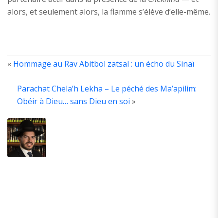
alors, et seulement alors, la flamme s’élève d’elle-même.
«
Hommage au Rav Abitbol zatsal : un écho du Sinaï
Parachat Chela’h Lekha – Le péché des Ma’apilim:
ABOUT
THE
Obéir à Dieu… sans Dieu en soi
»
AUTHOR
Ancien
élève
de
la
yechivat
Hevron
Guivat
Mordehai.