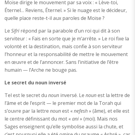
Moïse dirige le mouvement par sa voix : « Lève-toi,
Éternel… Reviens, Éternel. » Si le nuage est le décideur,
quelle place reste-t-il aux paroles de Moïse ?
Le
Sifri
répond par la parabole d’un roi qui dit à son
serviteur : « Fais en sorte que je m’arrête. » Le roi fixe la
volonté et la destination, mais confie à son serviteur
l’honneur et la responsabilité de mettre le mouvement
en œuvre et de l’annoncer. Sans l’initiative de l’être
humain — l’Arche ne bouge pas.
Le secret du noun inversé
Tel est le secret du
noun
inversé. Le
noun
est la lettre de
l’âme et de l’esprit — le premier mot de la Torah qui
s’ouvre par la lettre
noun
est «
nefesh
» (âme), et elle est
le centre définissant du mot «
ani
» (moi). Mais nos
Sages enseignent qu’elle symbolise aussi la chute, et
c’est pourquoi elle a été omise du psaume « Ashré », car