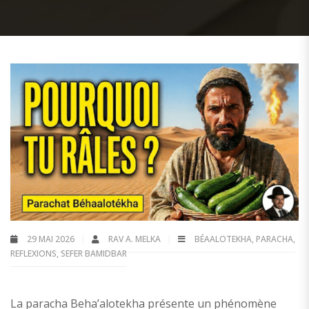
29 MAI 2026
RAV A. MELKA
BÉAALOTEKHA
,
PARACHA
,
REFLEXIONS
,
SEFER BAMIDBAR
La paracha Beha’alotekha présente un phénomène