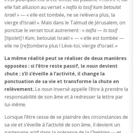
elle fait allusion au verset «
nafla lo tosif kum betoulat
Israël
» — « elle est tombée, ne se relèvera plus, la
vierge d’Israël ». Mais dans le Talmud de Jérusalem, on
ponctue le verset tout autrement : «
nafla
—
lo tosif
[lipolet] !
Kum
, betoulat Israël » — « elle est tombée —
elle ne [re]tombera plus ! Lève-toi, vierge d’Israël. »
La même réalité peut se réaliser de deux manières
opposées : si l’être reste passif, le
noun
devient
chute ; s’il s’éveille à l’activité, il change la
ponctuation de sa vie et transforme la chute en
relèvement.
Le
noun
inversé appelle l’être à prendre la
responsabilité de son âme et à redresser la lettre par
lui-même.
Lorsque l’être cesse de se plaindre des circonstances de
sa vie et s’éveille à l’activité de son âme, il devient un
partenaire actif dans la présence de la
Chekhina
— et