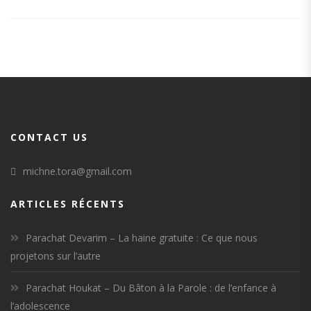
CONTACT US
michne.tora@gmail.com
ARTICLES RÉCENTS
Parachat Devarim – La haine gratuite : Ce que nous
projetons sur l’autre
Parachat Houkat – Du Bâton à la Parole : de l’enfance à
l’adolescence