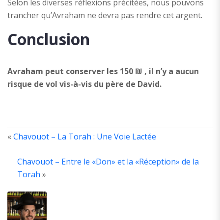
Selon les diverses réflexions précitées, nous pouvons
trancher qu’Avraham ne devra pas rendre cet argent.
Conclusion
Avraham peut conserver les 150 ₪ , il n’y a aucun
risque de vol vis-à-vis du père de David.
«
Chavouot – La Torah : Une Voie Lactée
Chavouot – Entre le «Don» et la «Réception» de la
ABOUT
THE
Torah
»
AUTHOR
Ancien
élève