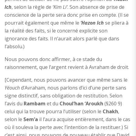
Ich
, selon la règle de
‘Kim Li’
. Son absence de prise de
conscience de la perte sera donc prise en compte. (Il se
pourrait également que même le
‘Hazon Ich
se pliera à
la réalité des faits, si le concerné explicite son
ignorance des faits. Il n’aurait alors parlé que dans
l’absolu.)
Nous pouvons donc affirmer, à ce stade du
raisonnement, que l’argent revient à Avraham de droit.
[Cependant, nous pouvons avancer que même sans le
Yéouch
d’Avraham, nous parlons d’ici d’une perte sans
signe distinctif, sans obligation de restitution. Selon
l’avis du
Rambam
et du
Choul’han ‘Aroukh
(§260 9)
celui qui la trouve pourra l’utiliser (selon le
Chakh
,
selon le
Sem’a
il l’aura acquise entièrement, dans le cas
où il souleva la perte avec l’intention de la restituer.) Si
c’est ainsi, nous pouvons de nouveau établir que David