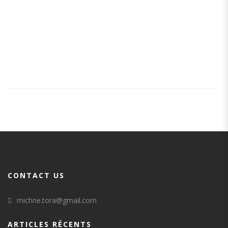
Michné-
Torah
à
Jerusalem.
CONTACT US
michne.tora@gmail.com
ARTICLES RÉCENTS