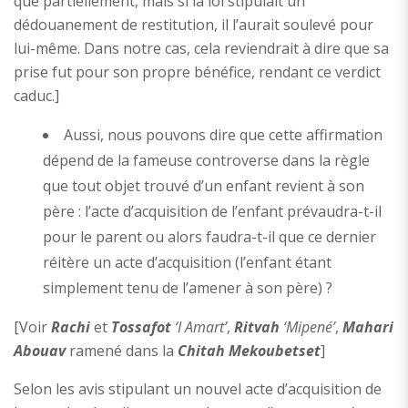
que partiellement, mais si la loi stipulait un
dédouanement de restitution, il l’aurait soulevé pour
lui-même. Dans notre cas, cela reviendrait à dire que sa
prise fut pour son propre bénéfice, rendant ce verdict
caduc.]
Aussi, nous pouvons dire que cette affirmation
dépend de la fameuse controverse dans la règle
que tout objet trouvé d’un enfant revient à son
père : l’acte d’acquisition de l’enfant prévaudra-t-il
pour le parent ou alors faudra-t-il que ce dernier
réitère un acte d’acquisition (l’enfant étant
simplement tenu de l’amener à son père) ?
[Voir
Rachi
et
Tossafot
‘I Amart’
,
Ritvah
‘Mipené’
,
Mahari
Abouav
ramené dans la
Chitah Mekoubetset
]
Selon les avis stipulant un nouvel acte d’acquisition de