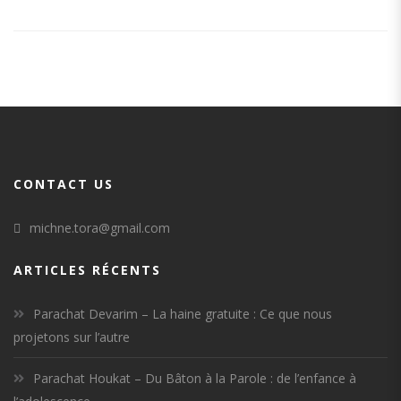
CONTACT US
michne.tora@gmail.com
ARTICLES RÉCENTS
Parachat Devarim – La haine gratuite : Ce que nous
projetons sur l’autre
Parachat Houkat – Du Bâton à la Parole : de l’enfance à