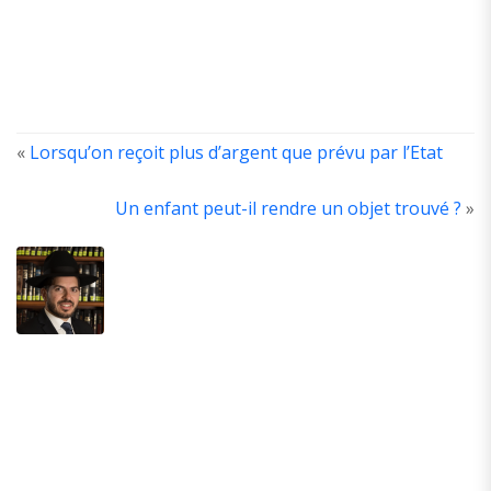
«
Lorsqu’on reçoit plus d’argent que prévu par l’Etat
Un enfant peut-il rendre un objet trouvé ?
»
ABOUT
THE
AUTHOR
Ancien
élève
de
la
yechivat
Hevron
Guivat
Mordehai.