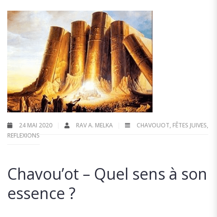
24 MAI 2020
RAV A. MELKA
CHAVOUOT
,
FÊTES JUIVES
,
REFLEXIONS
Chavou’ot – Quel sens à son
essence ?