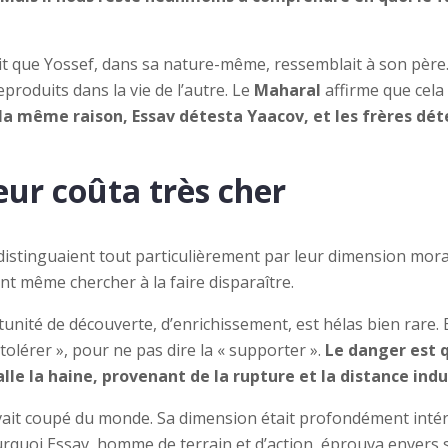
fait que Yossef, dans sa nature-même, ressemblait à son père.
eproduits dans la vie de l’autre. Le
Maharal
affirme que cela
la même raison, Essav détesta Yaacov, et les frères d
eur coûta très cher
istinguaient tout particulièrement par leur dimension moral
nt même chercher à la faire disparaître.
nité de découverte, d’enrichissement, est hélas bien rare. 
tolérer », pour ne pas dire la « supporter ».
Le danger est q
talle la haine, provenant de la rupture et la distance ind
ivait coupé du monde. Sa dimension était profondément intér
ourquoi Essav, homme de terrain et d’action, éprouva envers so