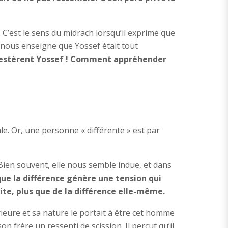
 C’est le sens du midrach lorsqu’il exprime que
 nous enseigne que Yossef était tout
étestèrent Yossef ! Comment appréhender
e. Or, une personne « différente » est par
Bien souvent, elle nous semble indue, et dans
ue la différence génère une tension qui
uite, plus que de la différence elle-même.
ieure et sa nature le portait à être cet homme
n frère un ressenti de scission. Il perçut qu’il