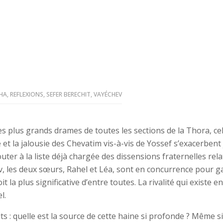
HA
,
REFLEXIONS
,
SEFER BERECHIT
,
VAYÉCHEV
 plus grands drames de toutes les sections de la Thora, cel
re et la jalousie des Chevatim vis-à-vis de Yossef s’exacerben
uter à la liste déjà chargée des dissensions fraternelles rela
ov, les deux sœurs, Rahel et Léa, sont en concurrence pour g
t la plus significative d’entre toutes. La rivalité qui existe en
l.
 : quelle est la source de cette haine si profonde ? Même si