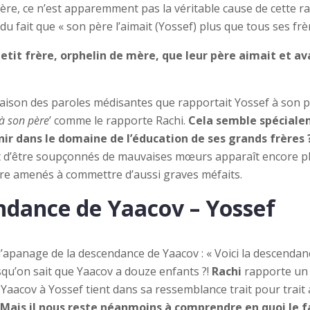
, ce n’est apparemment pas la véritable cause de cette rancœ
du fait que « son père l’aimait (Yossef) plus que tous ses frèr
etit frère, orphelin de mère, que leur père aimait et ava
son des paroles médisantes que rapportait Yossef à son père,
t à son père
’ comme le rapporte Rachi.
Cela semble spécialem
nir dans le domaine de l’éducation de ses grands frères 
 d’être soupçonnés de mauvaises mœurs apparaît encore plu
être amenés à commettre d’aussi graves méfaits.
endance de Yaacov – Yossef
’apanage de la descendance de Yaacov : « Voici la descendan
rsqu’on sait que Yaacov a douze enfants ?!
Rachi
rapporte un 
Yaacov à Yossef tient dans sa ressemblance trait pour trait a
Mais il nous reste néanmoins à comprendre en quoi le fa