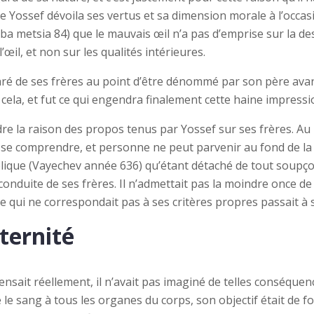
ue Yossef dévoila ses vertus et sa dimension morale à l’occas
ba metsia 84) que le mauvais œil n’a pas d’emprise sur la de
l’œil, et non sur les qualités intérieures.
paré de ses frères au point d’être dénommé par son père av
e cela, et fut ce qui engendra finalement cette haine impress
la raison des propos tenus par Yossef sur ses frères. Au po
de se comprendre, et personne ne peut parvenir au fond de la
lique (Vayechev année 636) qu’étant détaché de tout soupço
conduite de ses frères. Il n’admettait pas la moindre once de 
e qui ne correspondait pas à ses critères propres passait à 
ternité
pensait réellement, il n’avait pas imaginé de telles conséquenc
 le sang à tous les organes du corps, son objectif était de 