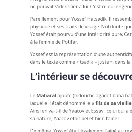
ne pouvait s’identifier à lui. C’est ce qui eng
Pareillement pour Yossef Hatsadik. Il ressem
physique et ses traits de visage. Nul doute q
Yossef était pourvu d’une intériorité pure. Cett
à la femme de Potifar.
Yossef est la représentation d’une authenticit
dans le texte comme « tsadik – juste », dans la 
L’intérieur se découvr
Le
Maharal
ajoute (hidouché agadot baba batra
laquelle il était dénommé le
« fils de sa vieill
Ainsi en va-t-il de Yaacov et Essav ; celui qui 
sa nature, Yaacov était bel et bien l’aîné !
De même, Yossef était également l’aîné au regar