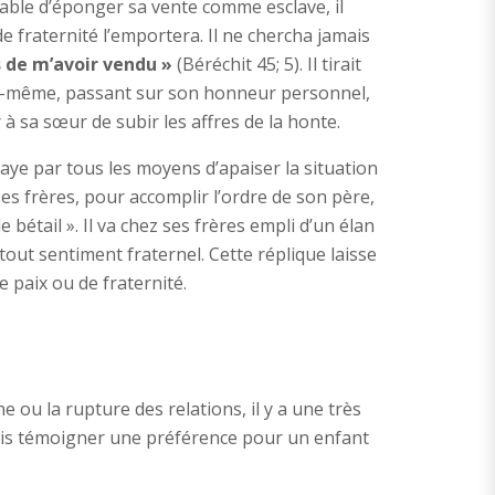
capable d’éponger sa vente comme esclave, il
de fraternité l’emportera. Il ne chercha jamais
 de m’avoir vendu »
(Béréchit 45; 5). Il tirait
elle-même, passant sur son honneur personnel,
à sa sœur de subir les affres de la honte.
saye par tous les moyens d’apaiser la situation
ses frères, pour accomplir l’ordre de son père,
bétail ». Il va chez ses frères empli d’un élan
é tout sentiment fraternel. Cette réplique laisse
 paix ou de fraternité.
e ou la rupture des relations, il y a une très
fois témoigner une préférence pour un enfant