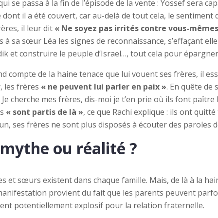
 qui se passa à la fin de l’épisode de la vente : Yossef sera 
 dont il a été couvert, car au-delà de tout cela, le sentiment 
ères, il leur dit
« Ne soyez pas irrités contre vous-mêmes
mis à sa sœur Léa les signes de reconnaissance, s’effaçant 
k et construire le peuple d’Israel…, tout cela pour épargner 
d compte de la haine tenace que lui vouent ses frères, il es
, les frères
« ne peuvent lui parler en paix »
. En quête de 
cherche mes frères, dis-moi je t’en prie où ils font paître le 
es
« sont partis de là »
, ce que Rachi explique : ils ont quitt
, ses frères ne sont plus disposés à écouter des paroles de
mythe ou réalité ?
s et sœurs existent dans chaque famille. Mais, de là à la hain
manifestation provient du fait que les parents peuvent par
ient potentiellement explosif pour la relation fraternelle.