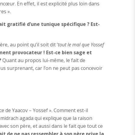
ur. En effet, il est explicité plus loin dans
es ».
it gratifié d’une tunique spécifique ? Est-
 au point qu’il soit dit ‘
tout le mal que Yossef
ent provocateur ! Est-ce bien sage et
?
Quant au propos lui-même, le fait de
s surprenant, car l’on ne peut pas concevoir
ce de Yaacov – Yossef ». Comment est-il
midrach agada qui explique que la raison
vec son père, et aussi dans le fait que tout ce
it de ne pas ressembler à son père prive la