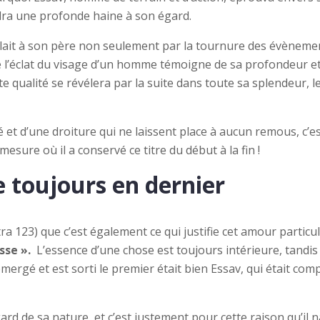
endra une profonde haine à son égard.
blait à son père non seulement par la tournure des évènemen
ue l’éclat du visage d’un homme témoigne de sa profondeur e
e qualité se révélera par la suite dans toute sa splendeur, le
é et d’une droiture qui ne laissent place à aucun remous, c
mesure où il a conservé ce titre du début à la fin !
e toujours en dernier
 123) que c’est également ce qui justifie cet amour particul
esse ».
L’essence d’une chose est toujours intérieure, tandis
a émergé et est sorti le premier était bien Essav, qui était c
d de sa nature, et c’est justement pour cette raison qu’il na