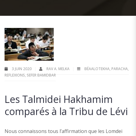
3 JUIN 2020
RAV A. MELKA
BÉAALOTEKHA
,
PARACHA
,
REFLEXIONS
,
SEFER BAMIDBAR
Les Talmidei Hakhamim
comparés à la Tribu de Lévi
Nous connaissons tous l’affirmation que les Lomdei