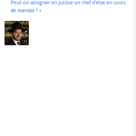
Peut-on assigner en justice un chef d’état en cours
ABOUT
THE
de mandat ?
»
AUTHOR
Ancien
élève
de
la
yechivat
Hevron
Guivat
Mordehai.
Auteur
de
plusieurs
livres
sur
le
Talmud