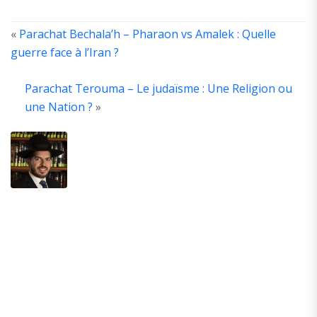
«
Parachat Bechala’h – Pharaon vs Amalek : Quelle
guerre face à l’Iran ?
A
T
Parachat Terouma – Le judaïsme : Une Religion ou
A
une Nation ?
»
A
é
d
la
y
H
G
M
A
d
p