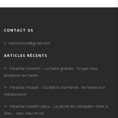
CONTACT US
michne.tora@gmail.com
ARTICLES RÉCENTS
Parachat Devarim – La haine gratuite : Ce que nous
projetons sur l’autre
Parachat Houkat – Du Bâton à la Parole : de l’enfance à
l’adolescence
Parachat Chela’h Lekha – Le péché des Ma’apilim: Obéir à
Dieu… sans Dieu en soi