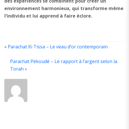
des expériences se combinent pour créer un
environnement harmonieux, qui transforme même
l’individu et lui apprend à faire éclore.
«
Parachat Ki Tissa – Le veau d’or contemporain
Parachat Pékoudé – Le rapport à l’argent selon la
ABOUT
THE
Torah
»
AUTHOR
Ancien
élève
de
la
yéchiva
de
Poniewicz.