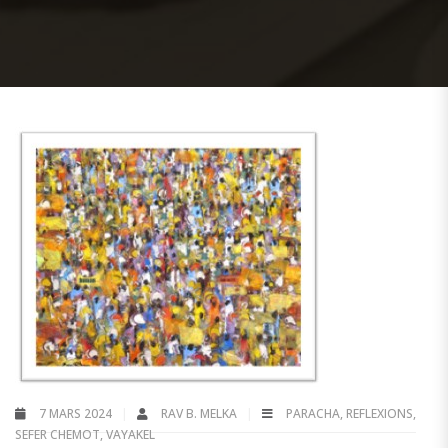
7 MARS 2024
RAV B. MELKA
PARACHA
,
REFLEXIONS
,
SEFER CHEMOT
,
VAYAKEL