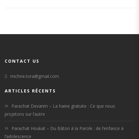
CONTACT US
michne.tora@gmail.com
ARTICLES RÉCENTS
Parachat Devarim – La haine gratuite : Ce que nous
projetons sur l’autre
Parachat Houkat – Du Bâton à la Parole : de l’enfance à
l’adolescence