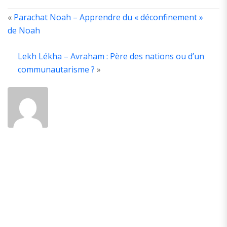
«
Parachat Noah – Apprendre du « déconfinement »
de Noah
A
T
Lekh Lékha – Avraham : Père des nations ou d’un
A
communautarisme ?
»
A
é
d
la
y
d
P
A
d
p
b
e