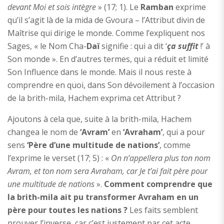
devant Moi et sois intègre
» (17; 1). Le
Ramban
exprime
qu’il s’agit là de la mida de Gvoura – l’Attribut divin de
Maîtrise qui dirige le monde. Comme l’expliquent nos
Sages, « le Nom Cha-
Daï
signifie : qui a dit ‘
ça suffit
!’ à
Son monde ». En d’autres termes, qui a réduit et limité
Son Influence dans le monde. Mais il nous reste à
comprendre en quoi, dans Son dévoilement à l’occasion
de la brith-mila, Hachem exprima cet Attribut ?
Ajoutons à cela que, suite à la brith-mila, Hachem
changea le nom de
‘Avram’
en
‘Avraham’
, qui a pour
sens
‘Père d’une multitude de nations’
, comme
l’exprime le verset (17; 5) : «
On n’appellera plus ton nom
Avram, et ton nom sera Avraham, car Je t’ai fait père pour
une multitude de nations
».
Comment comprendre que
la brith-mila ait pu transformer Avraham en un
père pour toutes les nations ?
Les faits semblent
prouver l’inverse, car c’est justement par cet acte