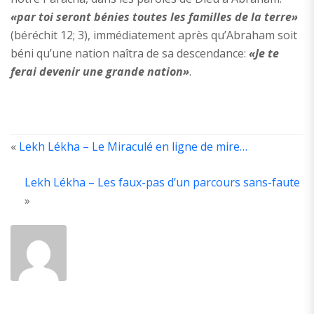
«par toi seront bénies toutes les familles de la terre»
(béréchit 12; 3), immédiatement après qu’Abraham soit
béni qu’une nation naîtra de sa descendance:
«Je te
ferai devenir une grande nation»
.
«
Lekh Lékha – Le Miraculé en ligne de mire…
Lekh Lékha – Les faux-pas d’un parcours sans-faute
ABOUT
THE
»
AUTHOR
Ancien
élève
de
la
yéchiva