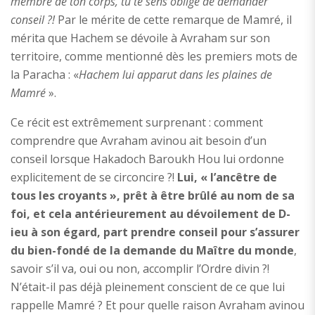
membre de ton corps, tu te sens obligé de demander
conseil ?!
Par le mérite de cette remarque de Mamré, il
mérita que Hachem se dévoile à Avraham sur son
territoire, comme mentionné dès les premiers mots de
la Paracha : «
Hachem lui apparut dans les plaines de
Mamré
».
Ce récit est extrêmement surprenant : comment
comprendre que Avraham avinou ait besoin d’un
conseil lorsque Hakadoch Baroukh Hou lui ordonne
explicitement de se circoncire ?!
Lui,
« l’ancêtre de
tous les croyants », prêt à être brûlé au nom de sa
foi, et cela antérieurement au dévoilement de D-
ieu à son égard, part prendre conseil pour s’assurer
du bien-fondé de la demande du Maître du monde
,
savoir s’il va, oui ou non, accomplir l’Ordre divin ?!
N’était-il pas déjà pleinement conscient de ce que lui
rappelle Mamré ? Et pour quelle raison Avraham avinou