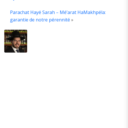
Parachat Hayé Sarah – Mé’arat HaMakhpéla:
ABOUT
THE
garantie de notre pérennité
»
AUTHOR
Ancien
élève
de
la
yechivat
Hevron
Guivat
Mordehai.
Auteur
de
plusieurs
livres
sur