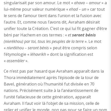
singularisait par son amour. Le mot «
ahava
–
amour
» a
lui-même pour valeur numérique «
ehad – un
» car tout
le sens de l’amour tient dans l’union et la fusion avec
l’autre. Et, comme nous l’avons dit, Avraham désirait
unifier toute la Création. C’est ce qui lui fit gagner d’être
béni par Hachem en ces termes : «
et
seront bénis
(nivrékhou)
par toi, tous les peuples de la terre
». Le mot
«
nivrékhou – seront bénis
» peut être compris selon
l’étymologie «
léhavrikh
» dont la signification est
«
assembler
».
Ce n’est pas par hasard que Avraham apparaît dans la
Thora immédiatement après l’épisode de la tour de
Bavel, génération où l’humanité fut divisée en 70
nations. Précisément suite à la l’anéantissement de
l’unité fallacieuse de cette génération, apparaît
Avraham. Il faut voir là l’objet de sa mission, celle de
relier et unifier le monde, non pas pour se faire un nom