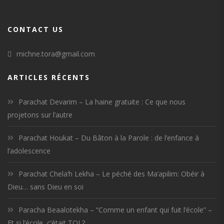
CONTACT US
michne.tora@gmail.com
ARTICLES RÉCENTS
Parachat Devarim – La haine gratuite : Ce que nous
projetons sur l’autre
Parachat Houkat – Du Bâton à la Parole : de l’enfance à
l’adolescence
Parachat Chela’h Lekha – Le péché des Ma’apilim: Obéir à
Dieu… sans Dieu en soi
Paracha Beaalotekha – “Comme un enfant qui fuit l’école” –
Et si l’école, c’était TOI ?