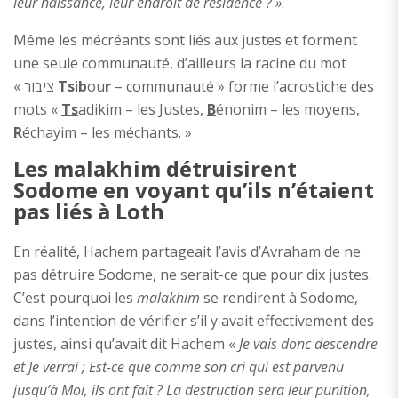
leur naissance, leur endroit de résidence ? »
.
Même les mécréants sont liés aux justes et forment
une seule communauté, d’ailleurs la racine du mot
« ציבור
Ts
i
b
ou
r
– communauté » forme l’acrostiche des
mots «
Ts
adikim – les Justes,
B
énonim – les moyens,
R
échayim – les méchants. »
Les malakhim détruisirent
Sodome en voyant qu’ils n’étaient
pas liés à Loth
En réalité, Hachem partageait l’avis d’Avraham de ne
pas détruire Sodome, ne serait-ce que pour dix justes.
C’est pourquoi les
malakhim
se rendirent à Sodome,
dans l’intention de vérifier s’il y avait effectivement des
justes, ainsi qu’avait dit Hachem «
Je vais donc descendre
et Je verrai ; Est-ce que comme son cri qui est parvenu
jusqu’à Moi, ils ont fait ? La destruction sera leur punition,