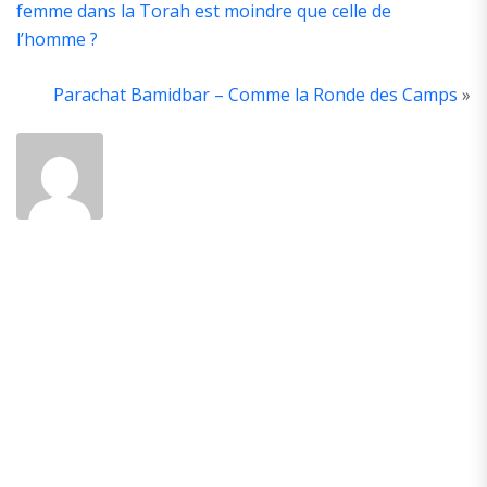
femme dans la Torah est moindre que celle de
l’homme ?
A
T
A
Parachat Bamidbar – Comme la Ronde des Camps
»
A
é
d
la
y
d
P
A
d
p
b
e
pa
s