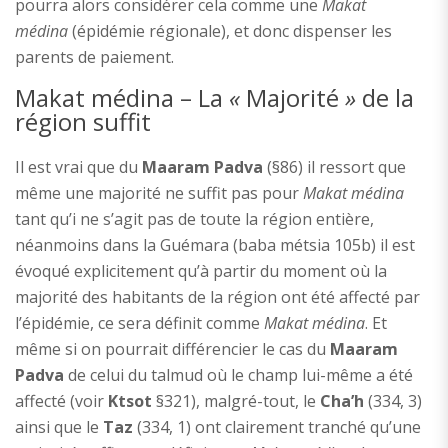
pourra alors considérer cela comme une
Makat
médina
(épidémie régionale), et donc dispenser les
parents de paiement.
Makat médina – La
«
Majorité
»
de la
région suffit
Il est vrai que du
Maaram Padva
(§86) il ressort que
même une majorité ne suffit pas pour
Makat médina
tant qu’i ne s’agit pas de toute la région entière,
néanmoins dans la Guémara (baba métsia 105b) il est
évoqué explicitement qu’à partir du moment où la
majorité des habitants de la région ont été affecté par
l’épidémie, ce sera définit comme
Makat médina
. Et
même si on pourrait différencier le cas du
Maaram
Padva
de celui du talmud où le champ lui-même a été
affecté (voir
Ktsot
§321), malgré-tout, le
Cha’h
(334, 3)
ainsi que le
Taz
(334, 1) ont clairement tranché qu’une