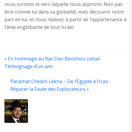
nous sortons et vers laquelle nous aspirons. Non pas
être comme lui dans sa globalité, mais découvrir notre
part en lui, et nous réaliser à partir de l’appartenance à
l’âme englobante de tout Israël.
«
En hommage au Rav Dan Benichou zatsal :
Témoignage d’un ami
A
T
Parachat Chela’h Lekha – De l’Égypte à l’Iran :
A
Réparer la Faute des Explorateurs
»
A
é
d
la
y