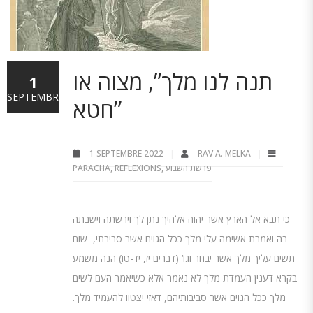
תנה לנו מלך”, מצוה או
1
SEPTEMBRE
חטא”
1 SEPTEMBRE 2022
RAV A. MELKA
PARACHA
,
REFLEXIONS
,
פרשת השבוע
כי תבא אל הארץ אשר יהוה אלהיך נתן לך וירשתה וישבתה
בה ואמרת אשימה עלי מלך ככל הגוים אשר סביבתי, שום
תשים עליך מלך אשר יבחר וגו‘ (דברים יז, יד-טו) הנה משמע
בקרא דענין העמדת מלך לא נאמר אלא כשיאמר העם לשים
מלך ככל הגוים אשר סביבותיהם, דאזי יצטוו להעמיד מלך.