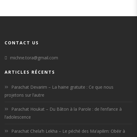
CONTACT US
michne.tora@gmail.com
ARTICLES RÉCENTS
Parachat Devarim – La haine gratuite : Ce que nous
projetons sur l’autre
Parachat Houkat – Du Bâton à la Parole : de l’enfance à
l’adolescence
Parachat Chela’h Lekha – Le péché des Ma’apilim: Obéir à