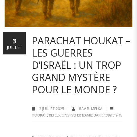
PARACHAT HOUKAT –
3
JUILLET
LES GUERRES
D’ISRAËL : UN TROP
GRAND MYSTÈRE
POUR LE MONDE ?
3 JUILLET 2025
RAV B. MELKA
HOUKAT
,
REFLEXIONS
,
SEFER BAMIDBAR
,
פרשת השבוע